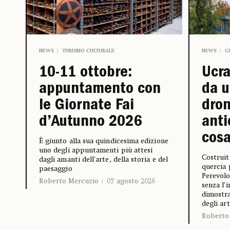
NEWS
TURISMO CULTURALE
NEWS
G
10-11 ottobre:
Ucra
appuntamento con
da u
le Giornate Fai
dron
d’Autunno 2026
anti
cosa
È giunto alla sua quindicesima edizione
uno degli appuntamenti più attesi
Costruit
dagli amanti dell'arte, della storia e del
quercia 
paesaggio
Perevolo
Roberto Mercuzio
07 agosto 2026
senza l’
dimostra
degli art
Roberto