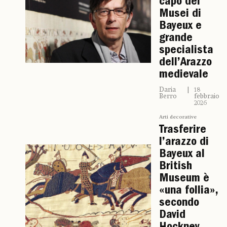
capo dei
Musei di
Bayeux e
grande
specialista
dell’Arazzo
medievale
Daria
18
Berro
febbraio
2026
Arti decorative
Trasferire
l’arazzo di
Bayeux al
British
Museum è
«una follia»,
secondo
David