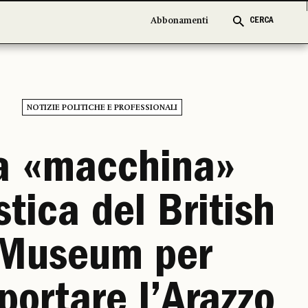
Abbonamenti
Abbonamenti
CERCA
CERCA
NOTIZIE POLITICHE E PROFESSIONALI
a «macchina»
stica del British
Museum per
portare l’Arazzo