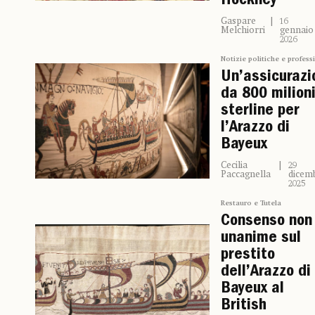
Hockney
Gaspare
16
Melchiorri
gennaio
2026
Notizie politiche e profess
Un’assicurazi
da 800 milioni
sterline per
l’Arazzo di
Bayeux
Cecilia
29
Paccagnella
dicem
2025
Restauro e Tutela
Consenso non
unanime sul
prestito
dell’Arazzo di
Bayeux al
British