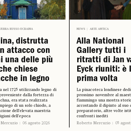
UERRA RUSSO-UCRAINA
NEWS
ARTE ANTICA
ina, distrutta
Alla National
n attacco con
Gallery tutti i
i una delle più
ritratti di Jan 
che chiese
Eyck riuniti: è 
cche in legno
prima volta
a nel 1725 utilizzando legno di
La pinacoteca londinese dedic
proveniente dalla fortezza di
prossimo novembre al maest
chna, era stata realizzata
fiammingo una mostra storic
impiego di un solo chiodo, a
accostando il dipinto al suo
zione dell’elevata maestria
preparatorio, altre volte ist
igiani dell’epoca
confronti inediti
 Mercuzio
06 agosto 2026
Roberto Mercuzio
05 agost