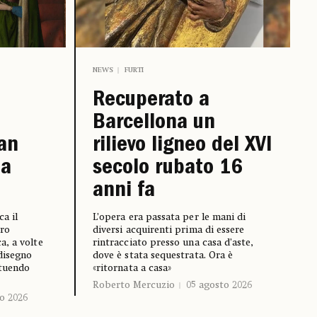
NEWS
FURTI
Recuperato a
Barcellona un
van
rilievo ligneo del XVI
la
secolo rubato 16
anni fa
a il
L’opera era passata per le mani di
ro
diversi acquirenti prima di essere
a, a volte
rintracciato presso una casa d’aste,
 disegno
dove è stata sequestrata. Ora è
ituendo
«ritornata a casa»
Roberto Mercuzio
05 agosto 2026
o 2026