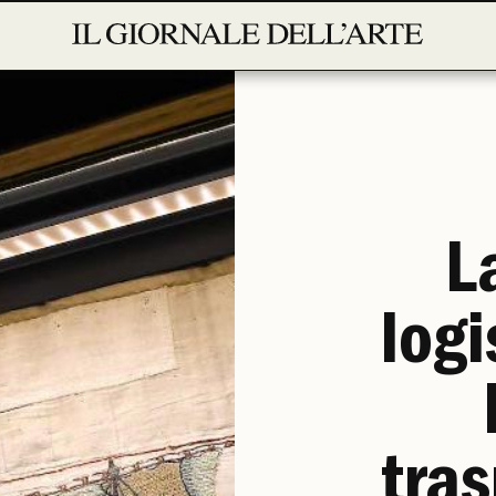
L
logi
tras