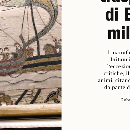
di 
mil
Il manufa
britann
l’eccezio
critiche, 
animi, citand
da parte d
Robe