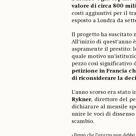
valore di circa 800 mili
costi aggiuntivi per il t
esposto a Londra da sett
Il progetto ha suscitato
All’inizio di quest’anno è
aspramente il prestito: l
quale motivo un’istituzi
pezzo così significativo 
petizione in Francia 
di riconsiderare la dec
L’anno scorso era stato i
Rykner
, direttore del pe
dichiarare al mensile sp
unire le voci di dissenso
scambio.
«
Penso che l’arazzo non debba e