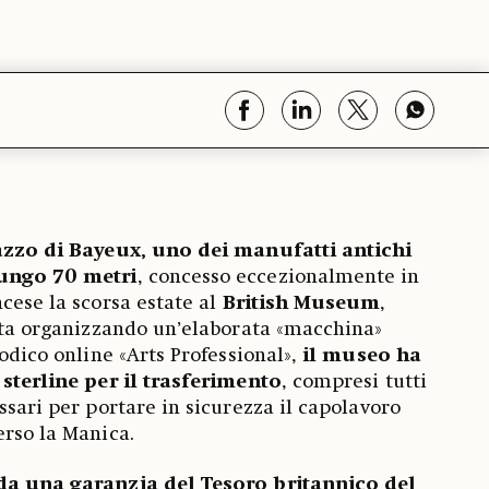
azzo di Bayeux, uno dei manufatti antichi
lungo
70 metri
, concesso eccezionalmente in
cese la scorsa estate al
British Museum
,
 sta organizzando un’elaborata «macchina»
iodico online «Arts Professional»,
il museo ha
 sterline per il trasferimento
, compresi tutti
ssari per portare in sicurezza il capolavoro
erso la Manica.
 da una garanzia del Tesoro britannico del