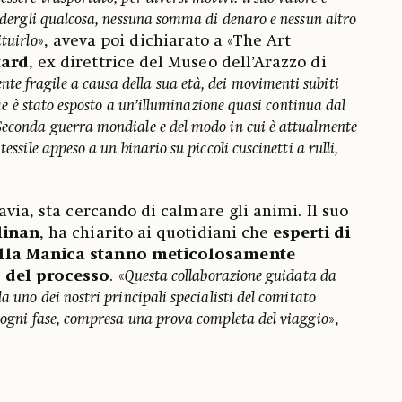
cedergli qualcosa, nessuna somma di denaro e nessun altro
ituirlo
», aveva poi dichiarato a «The Art
tard
, ex direttrice del Museo dell’Arazzo di
te fragile a causa della sua età, dei movimenti subiti
 che è stato esposto a un’illuminazione quasi continua dal
Seconda guerra mondiale e del modo in cui è attualmente
essile appeso a un binario su piccoli cuscinetti a rulli,
avia, sta cercando di calmare gli animi. Il suo
linan
, ha chiarito ai quotidiani che
esperti di
lla Manica stanno meticolosamente
 del processo
. «
Questa collaborazione guidata da
a uno dei nostri principali specialisti del comitato
à ogni fase, compresa una prova completa del viaggio
»,