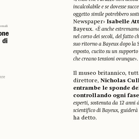
incalcolabile e se dovesse suc
oggetto simile potrebbero sost
Newspaper»
Isabelle At
ionali
Bayeux. «
È anche estremamen
one
nel corso dei secoli, del fatto
 di
suo ritorno a Bayeux dopo la 
esposto, cucito su un supporto t
che creano tensioni ovunque
».
Il museo britannico, tutt
bre
direttore,
Nicholas Cul
entrambe le sponde de
controllando ogni fase
esperti, sostenuta da 12 anni d
scientifico di Bayeux, guider
ha detto.