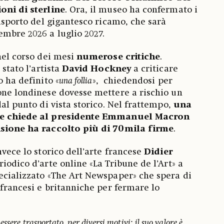
oni di sterline
. Ora, il museo ha confermato i
rasporto del gigantesco ricamo, che sarà
embre 2026 a luglio 2027.
 nel corso dei mesi
numerose critiche
.
 stato l’artista
David Hockney
a criticare
o ha definito «
una follia
», chiedendosi per
one londinese dovesse mettere a rischio un
dal punto di vista storico. Nel frattempo,
una
che chiede al presidente Emmanuel Macron
isione ha raccolto più di 70mila firme
.
nvece lo storico dell’arte francese
Didier
riodico d’arte online «La Tribune de l’Art» a
ecializzato «The Art Newspaper» che spera di
 francesi e britanniche per fermare lo
ssere trasportato, per diversi motivi: il suo valore è