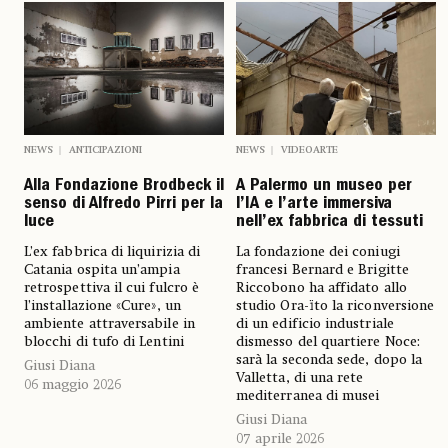
NEWS
ANTICIPAZIONI
NEWS
VIDEOARTE
Alla Fondazione Brodbeck il
A Palermo un museo per
senso di Alfredo Pirri per la
l’IA e l’arte immersiva
luce
nell’ex fabbrica di tessuti
L’ex fabbrica di liquirizia di
La fondazione dei coniugi
Catania ospita un’ampia
francesi Bernard e Brigitte
retrospettiva il cui fulcro è
Riccobono ha affidato allo
l’installazione «Cure», un
studio Ora-ïto la riconversione
ambiente attraversabile in
di un edificio industriale
blocchi di tufo di Lentini
dismesso del quartiere Noce:
sarà la seconda sede, dopo la
Giusi Diana
Valletta, di una rete
06 maggio 2026
mediterranea di musei
Giusi Diana
07 aprile 2026