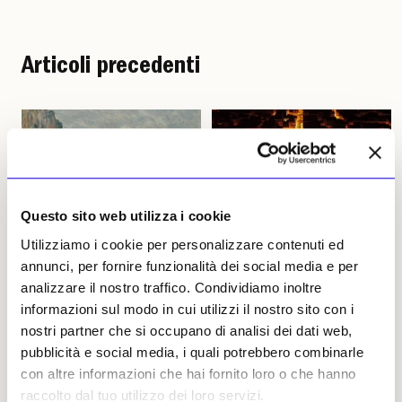
Articoli precedenti
Questo sito web utilizza i cookie
Utilizziamo i cookie per personalizzare contenuti ed
NEWS
ANTICIPAZIONI
NEWS
AMBIENTE
annunci, per fornire funzionalità dei social media e per
Il legame tra la Sicilia e la
Il patrimonio ferito e
analizzare il nostro traffico. Condividiamo inoltre
Normandia nel nome di
perduto di Niscemi
Monet
informazioni sul modo in cui utilizzi il nostro sito con i
Oggi sopralluogo
nostri partner che si occupano di analisi dei dati web,
La Fondazione Federico II
dell’assessore ai beni culturali
celebra il suo trentennale
e all'identità siciliana
pubblicità e social media, i quali potrebbero combinarle
portando a Palazzo Reale di
Francesco Paolo Scarpinato
con altre informazioni che hai fornito loro o che hanno
Palermo 97 opere, quasi tutte
insieme con la soprintendente
raccolto dal tuo utilizzo dei loro servizi.
della Collection Peindre en
di Caltanissetta Daniela Vullo