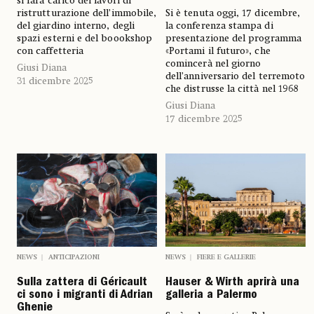
si farà carico dei lavori di
ristrutturazione dell’immobile,
Si è tenuta oggi, 17 dicembre,
del giardino interno, degli
la conferenza stampa di
spazi esterni e del boookshop
presentazione del programma
con caffetteria
«Portami il futuro», che
comincerà nel giorno
Giusi Diana
dell’anniversario del terremoto
31 dicembre 2025
che distrusse la città nel 1968
Giusi Diana
17 dicembre 2025
NEWS
ANTICIPAZIONI
NEWS
FIERE E GALLERIE
Sulla zattera di Géricault
Hauser & Wirth aprirà una
ci sono i migranti di Adrian
galleria a Palermo
Ghenie