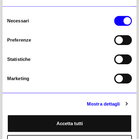
Normandie: accanto ai grandi
per verificare lo stato di
maestri impressionisti, anche
conservazione di edifici e
Selezione
tanti nomi da riscoprire
chiese storiche e avviare le
Necessari
necessarie operazioni di tutela
del
Giusi Diana
Giusi Diana
consenso
11 febbraio 2026
02 febbraio 2026
Preferenze
PREMIUM
Statistiche
Marketing
NEWS
ERETICI E PROFETI
NEWS
ANTICIPAZIONI
Mostra dettagli
Per Giulio Paolini
È finalmente aperto al
«l’immagine è
pubblico il Teatro di
irrinunciabile»
Consagra a Gibellina
Accetta tutti
«Da tempo la critica ha
In attesa dei lavori di
riconosciuto l’alterità della
completamento previsti in
mia ricerca rispetto ai colleghi
autunno su progetto di Mario