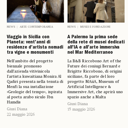
NEWS
ARTE CONTEMPORANEA
NEWS
MUSEI E FONDAZIONI
Viaggio in Sicilia con
A Palermo la prima sede
Planeta: vent’anni di
della rete di musei dedicati
residenze d’artista nomadi
all’IA e all’arte immersiva
tra vigne e monumenti
nel Mar Mediterraneo
Nell’ambito del progetto
La B&B Riccobono Art of the
biennale promosso
Future dei coniugi Bernard e
dall’azienda vitivinicola
Brigitte Riccobono, di origini
l’artista kuwaitiana Monira Al
siciliane, fa parte del loro
Qadiri presenta nella tenuta di
progetto MAiiA, Museum of
Menfi la sua installazione
Artificial Intelligence &
«Geologie del tempo», ispirata
Immersive Art, che aprirà uno
al poeta arabo siculo Ibn
spazio anche a Malta
Hamdis
Giusi Diana
Giusi Diana
15 maggio 2026
22 maggio 2026