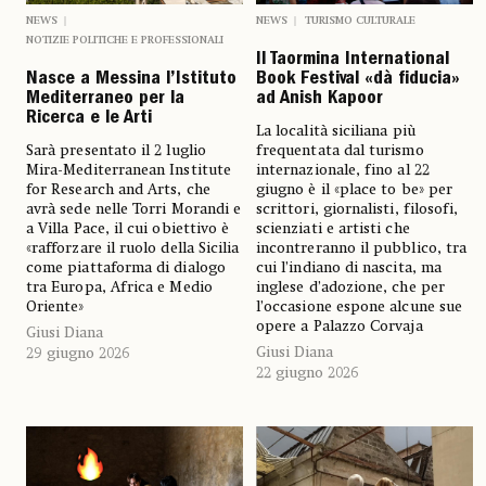
NEWS
NEWS
TURISMO CULTURALE
NOTIZIE POLITICHE E PROFESSIONALI
Il Taormina International
Nasce a Messina l’Istituto
Book Festival «dà fiducia»
Mediterraneo per la
ad Anish Kapoor
Ricerca e le Arti
La località siciliana più
Sarà presentato il 2 luglio
frequentata dal turismo
Mira-Mediterranean Institute
internazionale, fino al 22
for Research and Arts, che
giugno è il «place to be» per
avrà sede nelle Torri Morandi e
scrittori, giornalisti, filosofi,
a Villa Pace, il cui obiettivo è
scienziati e artisti che
«rafforzare il ruolo della Sicilia
incontreranno il pubblico, tra
come piattaforma di dialogo
cui l’indiano di nascita, ma
tra Europa, Africa e Medio
inglese d’adozione, che per
Oriente»
l’occasione espone alcune sue
opere a Palazzo Corvaja
Giusi Diana
Giusi Diana
29 giugno 2026
22 giugno 2026