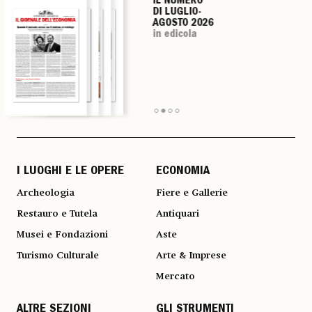
IL NUMERO
IL NUMERO
IL NUMERO
IL NUMERO
DI LUGLIO-
DI LUGLIO-
DI LUGLIO-
DI LUGLIO-
AGOSTO 2026
AGOSTO 2026
AGOSTO 2026
AGOSTO 2026
in edicola
in edicola
in edicola
in edicola
I LUOGHI E LE OPERE
ECONOMIA
Archeologia
Fiere e Gallerie
Restauro e Tutela
Antiquari
Musei e Fondazioni
Aste
Turismo Culturale
Arte & Imprese
Mercato
ALTRE SEZIONI
GLI STRUMENTI