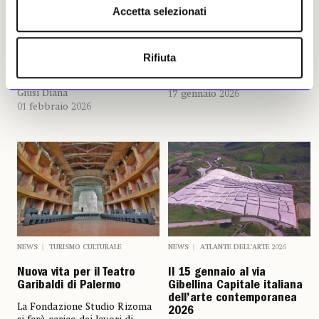
Accetta selezionati
più rigorosamente poveristi.
Cucinella, l’«arca» ospita una
Appartengo alla fase dell’arte
delle tre mostre inaugurali
contemporanea cosiddetta
dell’anno di Gibellina Capitale
concettuale, ma non mi
italiana dell’arte
Rifiuta
riconosco in quel certo
contemporanea
radicalismo anglosassone»
Giusi Diana
Giusi Diana
17 gennaio 2026
01 febbraio 2026
NEWS
TURISMO CULTURALE
NEWS
ATLANTE DELL’ARTE 2026
Nuova vita per il Teatro
Il 15 gennaio al via
Garibaldi di Palermo
Gibellina Capitale italiana
dell’arte contemporanea
La Fondazione Studio Rizoma
2026