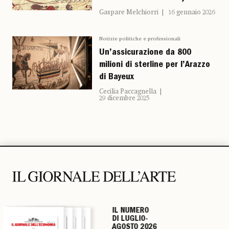
Gaspare Melchiorri
16 gennaio 2026
Notizie politiche e professionali
Un’assicurazione da 800
milioni di sterline per l’Arazzo
di Bayeux
Cecilia Paccagnella
29 dicembre 2025
IL NUMERO
IL NUMERO
IL NUMERO
IL NUMERO
DI LUGLIO-
DI LUGLIO-
DI LUGLIO-
DI LUGLIO-
AGOSTO 2026
AGOSTO 2026
AGOSTO 2026
AGOSTO 2026