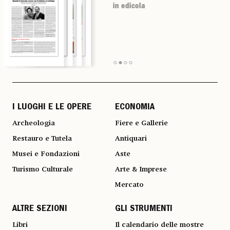
in edicola
in edicola
in edicola
in edicola
I LUOGHI E LE OPERE
ECONOMIA
Archeologia
Fiere e Gallerie
Restauro e Tutela
Antiquari
Musei e Fondazioni
Aste
Turismo Culturale
Arte & Imprese
Mercato
ALTRE SEZIONI
GLI STRUMENTI
Libri
Il calendario delle mostre