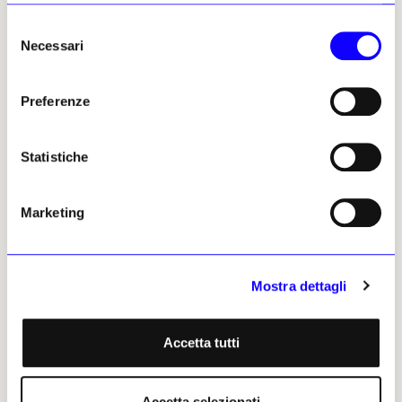
National Lottery Heritage Fund e dell’Art
Selezione
Fund; e una carta emanata da Guglielmo I nel
Necessari
del
1067 di proprietà del London Archive.
consenso
Preferenze
Cecilia Paccagnella, 19 maggio
2026 | © Riproduzione
riservata
Statistiche
Marketing
Cecilia Paccagnella
Mostra dettagli
Leggi i suoi articoli
Accetta tutti
ARTICOLI CORRELATI
Accetta selezionati