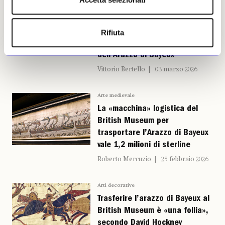
Arte medievale
Il British Museum ottiene una
sponsorizzazione di 5 milioni di
Rifiuta
sterline per la mostra
dell’Arazzo di Bayeux
Vittorio Bertello
03 marzo 2026
Arte medievale
La «macchina» logistica del
British Museum per
trasportare l’Arazzo di Bayeux
vale 1,2 milioni di sterline
Roberto Mercuzio
25 febbraio 2026
Arti decorative
Trasferire l’arazzo di Bayeux al
British Museum è «una follia»,
secondo David Hockney