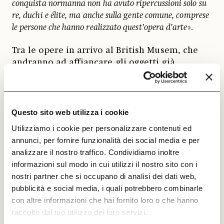
conquista normanna non ha avuto ripercussioni solo su
re, duchi e élite, ma anche sulla gente comune, comprese
le persone che hanno realizzato quest’opera d’arte
».
Tra le opere in arrivo al British Musem, che
andranno ad affiancare gli oggetti già
presenti in loco, figurano: un documento del
1060 in cui Edoardo il Confessore concede
terre all’Abbazia di Westminster; un
manoscritto,
Junius II
, probabilmente utilizzato
Questo sito web utilizza i cookie
dai creatori dell’Arazzo per la riproduzione di
Utilizziamo i cookie per personalizzare contenuti ed
abiti, navi e oggetti (si presume che entrambi
annunci, per fornire funzionalità dei social media e per
siano stati realizzati a Canterbury,
Ndr
), e oggi
analizzare il nostro traffico. Condividiamo inoltre
nel catalogo delle Bodleian Libraries
informazioni sul modo in cui utilizzi il nostro sito con i
dell’Università di Oxford; il Chew Valley
nostri partner che si occupano di analisi dei dati web,
Hoard, un tesoro di penny d’argento di Aroldo
pubblicità e social media, i quali potrebbero combinarle
II e Guglielmo I, concesso dal South West
con altre informazioni che hai fornito loro o che hanno
Heritage Trust e dalla collezione museale del
raccolto dal tuo utilizzo dei loro servizi.
Somerset Council, con il supporto del