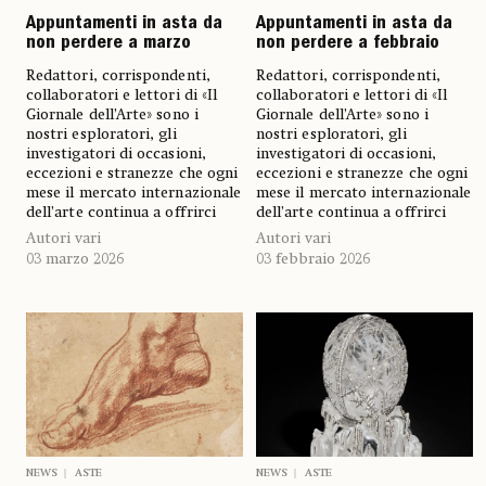
Appuntamenti in asta da
Appuntamenti in asta da
non perdere a marzo
non perdere a febbraio
Redattori, corrispondenti,
Redattori, corrispondenti,
collaboratori e lettori di «Il
collaboratori e lettori di «Il
Giornale dell’Arte» sono i
Giornale dell’Arte» sono i
nostri esploratori, gli
nostri esploratori, gli
investigatori di occasioni,
investigatori di occasioni,
eccezioni e stranezze che ogni
eccezioni e stranezze che ogni
mese il mercato internazionale
mese il mercato internazionale
dell’arte continua a offrirci
dell’arte continua a offrirci
Autori vari
Autori vari
03 marzo 2026
03 febbraio 2026
NEWS
ASTE
NEWS
ASTE