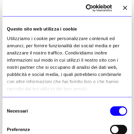
NEWS
ASTE
NEWS
ASTE
Questo sito web utilizza i cookie
Gli appuntamenti in asta
Gli appuntamenti in asta
da non perdere a novembre
da non perdere a ottobre
Utilizziamo i cookie per personalizzare contenuti ed
annunci, per fornire funzionalità dei social media e per
Redattori, corrispondenti,
Redattori, corrispondenti,
collaboratori e lettori di «Il
collaboratori e lettori di «Il
analizzare il nostro traffico. Condividiamo inoltre
Giornale dell’Arte» sono i
Giornale dell’Arte» sono i
informazioni sul modo in cui utilizzi il nostro sito con i
nostri esploratori, gli
nostri esploratori, gli
nostri partner che si occupano di analisi dei dati web,
investigatori di occasioni,
investigatori di occasioni,
eccezioni e stranezze che ogni
eccezioni e stranezze che ogni
pubblicità e social media, i quali potrebbero combinarle
mese il mercato internazionale
mese il mercato internazionale
con altre informazioni che hai fornito loro o che hanno
dell’arte continua a offrirci
dell’arte continua a offrirci
raccolto dal tuo utilizzo dei loro servizi.
Autori vari
Autori vari
03 novembre 2025
04 ottobre 2025
Selezione
Necessari
del
consenso
Preferenze