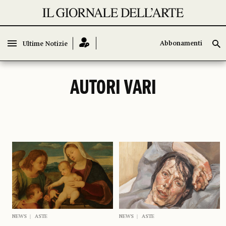
Abbonamenti
Abbonamenti
Ultime Notizie
Ultime Notizie
AUTORI VARI
NEWS
ASTE
NEWS
ASTE