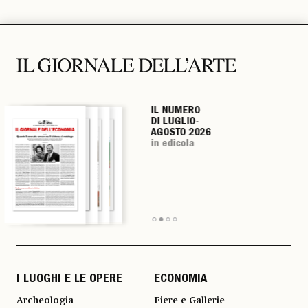
IL NUMERO
IL NUMERO
IL NUMERO
IL NUMERO
DI LUGLIO-
DI LUGLIO-
DI LUGLIO-
DI LUGLIO-
AGOSTO 2026
AGOSTO 2026
AGOSTO 2026
AGOSTO 2026
in edicola
in edicola
in edicola
in edicola
I LUOGHI E LE OPERE
ECONOMIA
Archeologia
Fiere e Gallerie