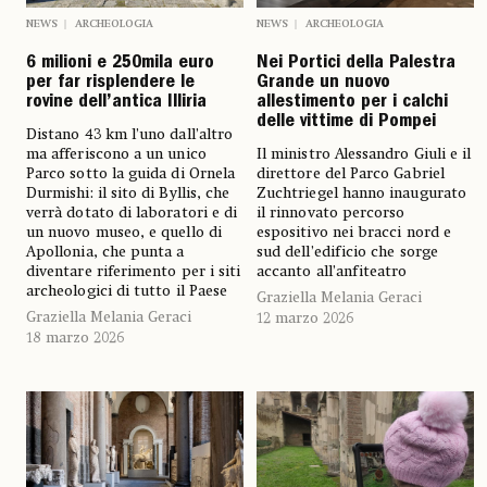
NEWS
ARCHEOLOGIA
NEWS
ARCHEOLOGIA
6 milioni e 250mila euro
Nei Portici della Palestra
per far risplendere le
Grande un nuovo
rovine dell’antica Illiria
allestimento per i calchi
delle vittime di Pompei
Distano 43 km l’uno dall’altro
ma afferiscono a un unico
Il ministro Alessandro Giuli e il
Parco sotto la guida di Ornela
direttore del Parco Gabriel
Durmishi: il sito di Byllis, che
Zuchtriegel hanno inaugurato
verrà dotato di laboratori e di
il rinnovato percorso
un nuovo museo, e quello di
espositivo nei bracci nord e
Apollonia, che punta a
sud dell’edificio che sorge
diventare riferimento per i siti
accanto all’anfiteatro
archeologici di tutto il Paese
Graziella Melania Geraci
Graziella Melania Geraci
12 marzo 2026
18 marzo 2026