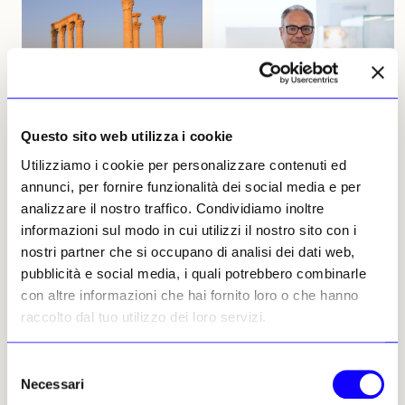
NEWS
ARCHEOLOGIA
NEWS
ARCHEOLOGIA
Questo sito web utilizza i cookie
L’appello delle autorità
MArRC: l’Intelligenza
Utilizziamo i cookie per personalizzare contenuti ed
siriane ai giovani fuggiti
Artificiale entra nella casa
annunci, per fornire funzionalità dei social media e per
dalla guerra per il rilancio
dei Bronzi di Riace
analizzare il nostro traffico. Condividiamo inoltre
e la rinascita del Paese
Da due anni alla direzione
informazioni sul modo in cui utilizzi il nostro sito con i
Le innumerevoli iniziative e
dell’Archeologico Nazionale di
nostri partner che si occupano di analisi dei dati web,
relazioni della nuova Siria
Reggio Calabria, Fabrizio
sembrano avere buone
Sudano racconta progetti e
pubblicità e social media, i quali potrebbero combinarle
prospettive anche se la
prospettive del prestigioso
con altre informazioni che hai fornito loro o che hanno
ricostruzione sarà lunga.
museo sempre più dinamico e
raccolto dal tuo utilizzo dei loro servizi.
L’invito del ministro della
vivo, all’insegna
Cultura, Mazen Al Salhani
dell’interdisciplinarietà e del
digitale
Graziella Melania Geraci
Selezione
Graziella Melania Geraci
22 dicembre 2025
Necessari
del
10 dicembre 2025