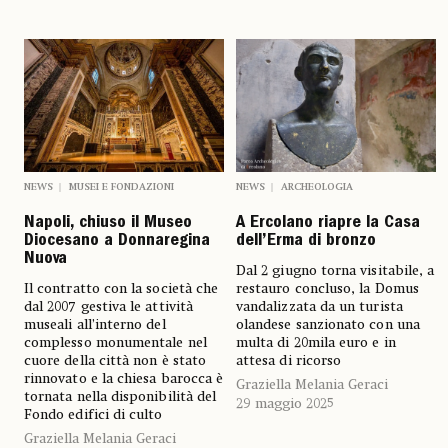
NEWS
MUSEI E FONDAZIONI
NEWS
ARCHEOLOGIA
Napoli, chiuso il Museo
A Ercolano riapre la Casa
Diocesano a Donnaregina
dell’Erma di bronzo
Nuova
Dal 2 giugno torna visitabile, a
Il contratto con la società che
restauro concluso, la Domus
dal 2007 gestiva le attività
vandalizzata da un turista
museali all’interno del
olandese sanzionato con una
complesso monumentale nel
multa di 20mila euro e in
cuore della città non è stato
attesa di ricorso
rinnovato e la chiesa barocca è
Graziella Melania Geraci
tornata nella disponibilità del
29 maggio 2025
Fondo edifici di culto
Graziella Melania Geraci