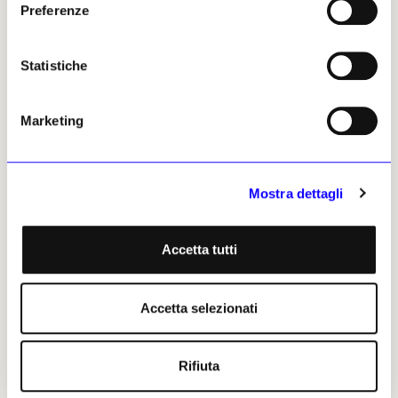
22 luglio 2024
Preferenze
Statistiche
Marketing
NEWS
ANTICIPAZIONI
NEWS
ANTICIPAZIONI
Mostra dettagli
Michelangelo Pistoletto e
Numero Cromatico a
Mary Zygouri tra passato e
Pesaro: «Facciamo
presente
coesistere le regole della
Accetta tutti
bellezza»
Nella Palazzina Azzurra di San
Benedetto del Tronto (Ap)
Nel Centro Arti Visive due
riprende un dialogo tra i due
installazioni immersive del
Accetta selezionati
artisti avviato nel 2014,
collettivo che lavora con
quando la «Venere degli
l’Intelligenza Artificiale per
stracci» fu protagonista di una
perseguire l’«astinenza
Rifiuta
performance a Eleusi
espressiva dell’artista»
Marta Paraventi
Marta Paraventi