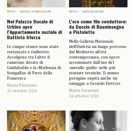
NEWS
MUSEI E FONDAZIONI
NEWS
ANTICIPAZIONI
Nel Palazzo Ducale di
L’oro come filo conduttore:
Urbino apre
da Duccio di Buoninsegna
l’Appartamento nuziale di
a Pistoletto
Battista Sforza
Nella Galleria Nazionale
Le cinque stanze sono state
dell’Umbria un lungo percorso
restaurate e riallestite.
dal Medioevo all’età
Accolgono tra l’altro il
contemporanea, con opere
camerino dorato di
accomunate dall’uso del
Guidubaldo e la «Madonna di
«metallo giallo» nelle più
Senigallia» di Piero della
svariate tecniche. Il museo
Francesca
perugino ospita anche un
omaggio a Gerardo Dottori
Marta Paraventi
Marta Paraventi
29 ottobre 2024
24 ottobre 2024