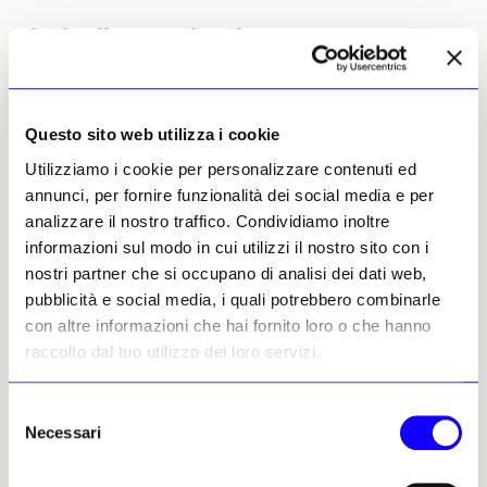
Articoli precedenti
Questo sito web utilizza i cookie
Utilizziamo i cookie per personalizzare contenuti ed
annunci, per fornire funzionalità dei social media e per
analizzare il nostro traffico. Condividiamo inoltre
informazioni sul modo in cui utilizzi il nostro sito con i
NEWS
ANTICIPAZIONI
NEWS
RESTAURO E TUTELA
nostri partner che si occupano di analisi dei dati web,
Di Suvero torna in Italia e
È tornata a Fabriano la
pubblicità e social media, i quali potrebbero combinarle
conquista Todi
Maddalena penitente di
con altre informazioni che hai fornito loro o che hanno
Orazio Gentileschi
Nel nome di Beverly Pepper
raccolto dal tuo utilizzo dei loro servizi.
che lo ammirava, il Festival
Dopo 9 mesi di restauro, il
delle Arti della cittadina
dipinto raffigurante la santa
umbra riporta in Italia
patrona dei cartai è stata
Selezione
l’artista statunitense
ricollocata nell’oratorio a lei
Necessari
del
intitolato
Marta Paraventi
consenso
Marta Paraventi
22 agosto 2024