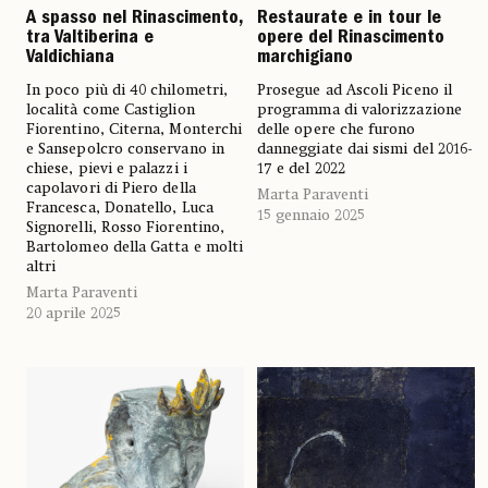
A spasso nel Rinascimento,
Restaurate e in tour le
tra Valtiberina e
opere del Rinascimento
Valdichiana
marchigiano
In poco più di 40 chilometri,
Prosegue ad Ascoli Piceno il
località come Castiglion
programma di valorizzazione
Fiorentino, Citerna, Monterchi
delle opere che furono
e Sansepolcro conservano in
danneggiate dai sismi del 2016-
chiese, pievi e palazzi i
17 e del 2022
capolavori di Piero della
Marta Paraventi
Francesca, Donatello, Luca
15 gennaio 2025
Signorelli, Rosso Fiorentino,
Bartolomeo della Gatta e molti
altri
Marta Paraventi
20 aprile 2025