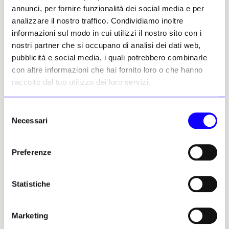
annunci, per fornire funzionalità dei social media e per
analizzare il nostro traffico. Condividiamo inoltre
NEWS
ART BASEL MIAMI BEACH 2025
informazioni sul modo in cui utilizzi il nostro sito con i
Lawrence Lek e la fragile vita interiore delle macchine
nostri partner che si occupano di analisi dei dati web,
La mostra «NOX Pavilion» trasforma le gallerie del Bass Museum
pubblicità e social media, i quali potrebbero combinarle
in un ambiente immersivo dove si esplorano emozioni
con altre informazioni che hai fornito loro o che hanno
artificiali, controllo corporativo e futuri immaginati
raccolto dal tuo utilizzo dei loro servizi.
Riccardo Deni
04 dicembre 2025
Selezione
Necessari
del
consenso
Preferenze
Statistiche
Marketing