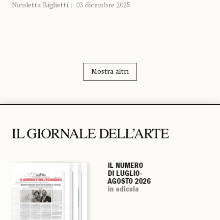
Nicoletta Biglietti
03 dicembre 2025
Mostra altri
IL NUMERO
IL NUMERO
IL NUMERO
IL NUMERO
DI LUGLIO-
DI LUGLIO-
DI LUGLIO-
DI LUGLIO-
AGOSTO 2026
AGOSTO 2026
AGOSTO 2026
AGOSTO 2026
in edicola
in edicola
in edicola
in edicola