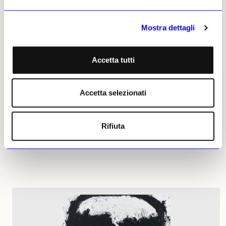
Mostra dettagli
Accetta tutti
NEWS
ART BASEL MIAMI BEACH 2025
Il Bass Museum racconta Jack Pierson e i suoi anni a
Miami
Accetta selezionati
Un percorso che ricostruisce il rapporto profondo tra l’artista
e la vitalità di South Beach dagli anni Ottanta a oggi
Rifiuta
Camilla Sordi
04 dicembre 2025