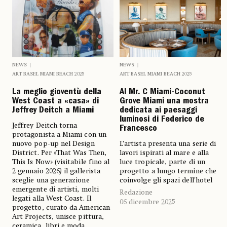
NEWS
NEWS
ART BASEL MIAMI BEACH 2025
ART BASEL MIAMI BEACH 2025
La meglio gioventù della
Al Mr. C Miami-Coconut
West Coast a «casa» di
Grove Miami una mostra
Jeffrey Deitch a Miami
dedicata ai paesaggi
luminosi di Federico de
Jeffrey Deitch torna
Francesco
protagonista a Miami con un
nuovo pop-up nel Design
L’artista presenta una serie di
District. Per «That Was Then,
lavori ispirati al mare e alla
This Is Now» (visitabile fino al
luce tropicale, parte di un
2 gennaio 2026
)
il gallerista
progetto a lungo termine che
sceglie una generazione
coinvolge gli spazi dell’hotel
emergente di artisti, molti
Redazione
legati alla West Coast. Il
06 dicembre 2025
progetto, curato da American
Art Projects, unisce pittura,
ceramica, libri e moda,