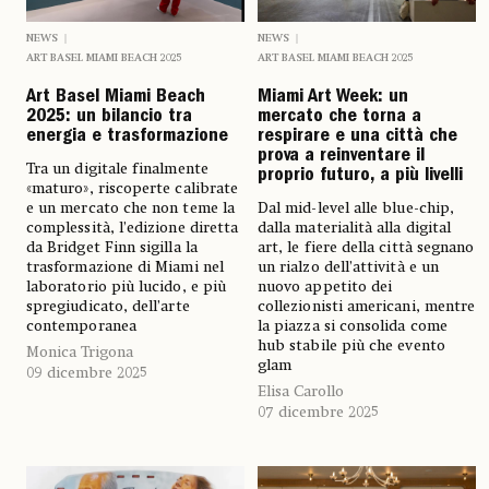
NEWS
NEWS
ART BASEL MIAMI BEACH 2025
ART BASEL MIAMI BEACH 2025
Art Basel Miami Beach
Miami Art Week: un
2025: un bilancio tra
mercato che torna a
energia e trasformazione
respirare e una città che
prova a reinventare il
Tra un digitale finalmente
proprio futuro, a più livelli
«maturo», riscoperte calibrate
e un mercato che non teme la
Dal mid-level alle blue-chip,
complessità, l’edizione diretta
dalla materialità alla digital
da Bridget Finn sigilla la
art, le fiere della città segnano
trasformazione di Miami nel
un rialzo dell’attività e un
laboratorio più lucido, e più
nuovo appetito dei
spregiudicato, dell’arte
collezionisti americani, mentre
contemporanea
la piazza si consolida come
hub stabile più che evento
Monica Trigona
glam
09 dicembre 2025
Elisa Carollo
07 dicembre 2025