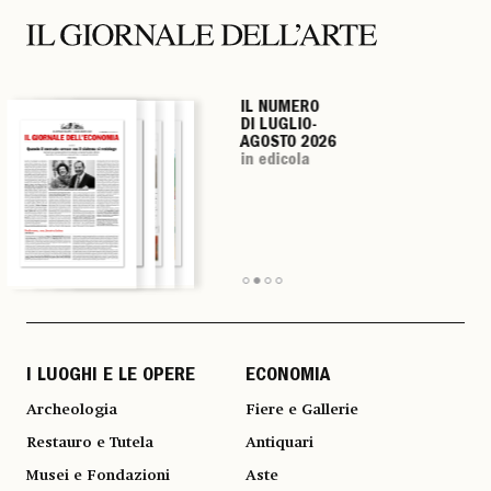
IL NUMERO
IL NUMERO
IL NUMERO
IL NUMERO
DI LUGLIO-
DI LUGLIO-
DI LUGLIO-
DI LUGLIO-
AGOSTO 2026
AGOSTO 2026
AGOSTO 2026
AGOSTO 2026
in edicola
in edicola
in edicola
in edicola
I LUOGHI E LE OPERE
ECONOMIA
Archeologia
Fiere e Gallerie
Restauro e Tutela
Antiquari
Musei e Fondazioni
Aste